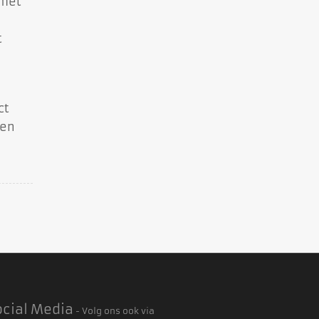
 met
t
ct
 en
ocial Media
- Volg ons ook via