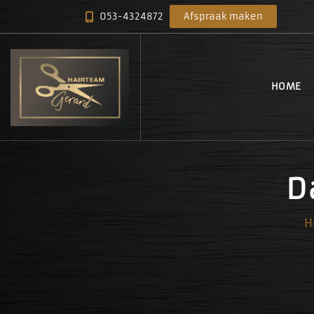
053-4324872
Afspraak maken
HOME
D
H