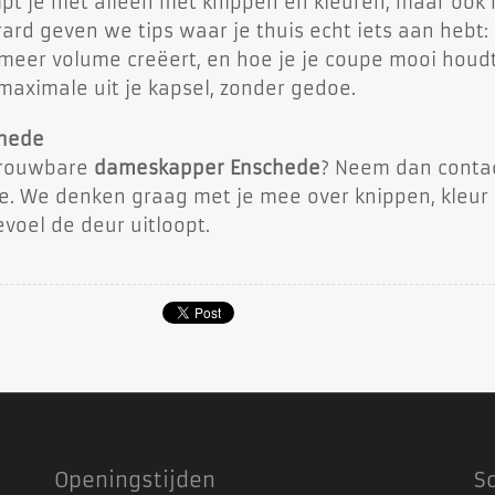
pt je niet alleen met knippen en kleuren, maar ook
ard geven we tips waar je thuis echt iets aan hebt:
e meer volume creëert, en hoe je je coupe mooi houd
maximale uit je kapsel, zonder gedoe.
chede
etrouwbare
dameskapper Enschede
? Neem dan conta
e. We denken graag met je mee over knippen, kleur
evoel de deur uitloopt.
Openingstijden
S