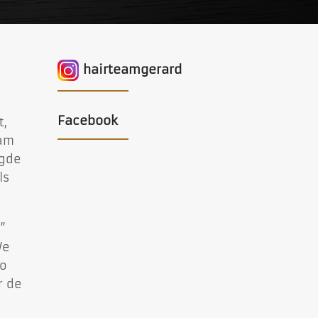
hairteamgerard
Facebook
t,
eam
rgde
ls
”
We
Zo
r de